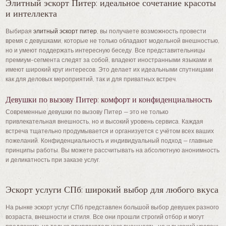
Элитный эскорт Питер: идеальное сочетание красоты
и интеллекта
Выбирая
элитный эскорт питер
, вы получаете возможность провести
время с девушками, которые не только обладают модельной внешностью,
но и умеют поддержать интересную беседу. Все представительницы
премиум-сегмента следят за собой, владеют иностранными языками и
имеют широкий круг интересов. Это делает их идеальными спутницами
как для деловых мероприятий, так и для приватных встреч.
Девушки по вызову Питер: комфорт и конфиденциальность
Современные девушки по вызову Питер — это не только
привлекательная внешность, но и высокий уровень сервиса. Каждая
встреча тщательно продумывается и организуется с учётом всех ваших
пожеланий. Конфиденциальность и индивидуальный подход — главные
принципы работы. Вы можете рассчитывать на абсолютную анонимность
и деликатность при заказе услуг.
Эскорт услуги СПб: широкий выбор для любого вкуса
На рынке эскорт услуг СПб представлен большой выбор девушек разного
возраста, внешности и стиля. Все они прошли строгий отбор и могут