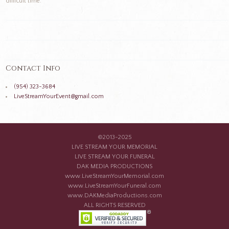
difficult time.
Contact Info
(954) 323-3684
LiveStreamYourEvent@gmail.com
©2013-2025
LIVE STREAM YOUR MEMORIAL
LIVE STREAM YOUR FUNERAL
DAK MEDIA PRODUCTIONS
www.LiveStreamYourMemorial.com
www.LiveStreamYourFuneral.com
www.DAKMediaProductions.com
ALL RIGHTS RESERVED