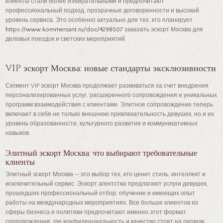
клиенты стали более избирательными и предпочитают
профессиональный подход, прозрачные договоренности и высокий
уровень сервиса. Это особенно актуально для тех, кто планирует
https://www.kommersant.ru/doc/4298507
заказать эскорт Москва для
деловых поездок и светских мероприятий.
VIP эскорт Москва: новые стандарты эксклюзивности
Сегмент VIP эскорт Москва продолжает развиваться за счет внедрения
персонализированных услуг, расширенного сопровождения и уникальных
программ взаимодействия с клиентами. Элитное сопровождение теперь
включает в себя не только внешнюю привлекательность девушек, но и их
уровень образованности, культурного развития и коммуникативных
навыков.
Элитный эскорт Москва: что выбирают требовательные
клиенты
Элитный эскорт Москва — это выбор тех, кто ценит стиль, интеллект и
исключительный сервис. Эскорт агентства предлагают услуги девушек,
прошедших профессиональный отбор, обучение и имеющих опыт
работы на международных мероприятиях. Все больше клиентов из
сферы бизнеса и политики предпочитают именно этот формат
сопровождения, где конфиденциальность и качество стоят на первом