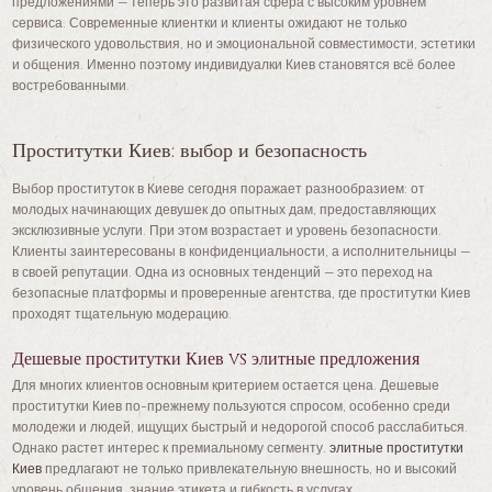
предложениями — теперь это развитая сфера с высоким уровнем
сервиса. Современные клиентки и клиенты ожидают не только
физического удовольствия, но и эмоциональной совместимости, эстетики
и общения. Именно поэтому индивидуалки Киев становятся всё более
востребованными.
Проститутки Киев: выбор и безопасность
Выбор проституток в Киеве сегодня поражает разнообразием: от
молодых начинающих девушек до опытных дам, предоставляющих
эксклюзивные услуги. При этом возрастает и уровень безопасности.
Клиенты заинтересованы в конфиденциальности, а исполнительницы —
в своей репутации. Одна из основных тенденций — это переход на
безопасные платформы и проверенные агентства, где проститутки Киев
проходят тщательную модерацию.
Дешевые проститутки Киев vs элитные предложения
Для многих клиентов основным критерием остается цена. Дешевые
проститутки Киев по-прежнему пользуются спросом, особенно среди
молодежи и людей, ищущих быстрый и недорогой способ расслабиться.
Однако растет интерес к премиальному сегменту.
элитные проститутки
Киев
предлагают не только привлекательную внешность, но и высокий
уровень общения, знание этикета и гибкость в услугах.