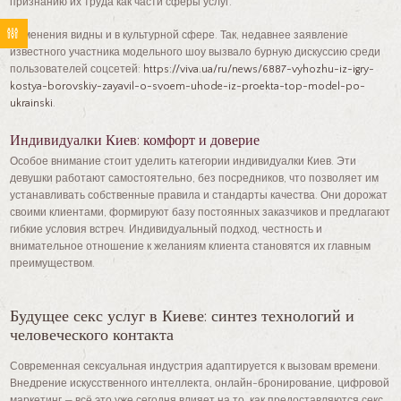
признанию их труда как части сферы услуг.
Изменения видны и в культурной сфере. Так, недавнее заявление
известного участника модельного шоу вызвало бурную дискуссию среди
пользователей соцсетей:
https://viva.ua/ru/news/6887-vyhozhu-iz-igry-
kostya-borovskiy-zayavil-o-svoem-uhode-iz-proekta-top-model-po-
ukrainski
.
Индивидуалки Киев: комфорт и доверие
Особое внимание стоит уделить категории индивидуалки Киев. Эти
девушки работают самостоятельно, без посредников, что позволяет им
устанавливать собственные правила и стандарты качества. Они дорожат
своими клиентами, формируют базу постоянных заказчиков и предлагают
гибкие условия встреч. Индивидуальный подход, честность и
внимательное отношение к желаниям клиента становятся их главным
преимуществом.
Будущее секс услуг в Киеве: синтез технологий и
человеческого контакта
Современная сексуальная индустрия адаптируется к вызовам времени.
Внедрение искусственного интеллекта, онлайн-бронирование, цифровой
маркетинг — всё это уже сегодня влияет на то, как предоставляются секс