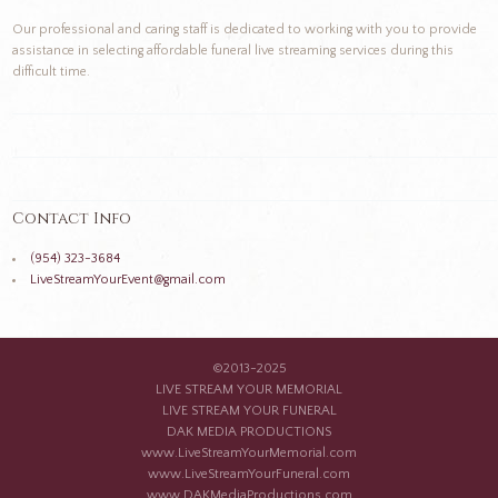
Our professional and caring staff is dedicated to working with you to provide
assistance in selecting affordable funeral live streaming services during this
difficult time.
Contact Info
(954) 323-3684
LiveStreamYourEvent@gmail.com
©2013-2025
LIVE STREAM YOUR MEMORIAL
LIVE STREAM YOUR FUNERAL
DAK MEDIA PRODUCTIONS
www.LiveStreamYourMemorial.com
www.LiveStreamYourFuneral.com
www.DAKMediaProductions.com