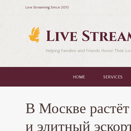
Live Streaming Since 2013
Live Stre
Helping Families and Friends Honor Their L
HOME
SERVICES
В Москве растёт
и элитный эскор