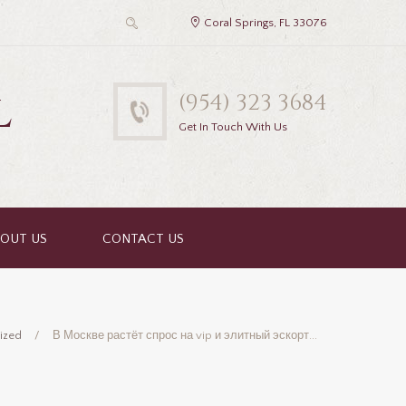
Coral Springs, FL 33076
l
(954) 323 3684
Get In Touch With Us
OUT US
CONTACT US
ized
В Москве растёт спрос на vip и элитный эскорт...