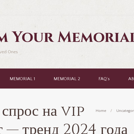
am Your Memoria
oved Ones
MEMORIAL 1
MEMORIAL 2
FAQ’s
AB
 спрос на vip
Home
Uncategor
т — тренд 2024 года