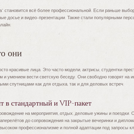
а” становится всё более профессиональной. Если раньше выбо
ные досье и видео-презентации. Также стали популярными персо
лайн.
то они
сто красивые лица. Это часто модели, актрисы, студентки пр
м и умением вести светскую беседу. Они свободно говорят на и
ми спутницами как для отдыха, так и для деловых встреч.
ит в стандартный и VIP-пакет
овождение на мероприятия, отдых, деловые ужины и поездки. О
аперелётов до сопровождения на закрытые вечеринки и диплом
 высоком профессионализме и полной адаптации под запросы кл